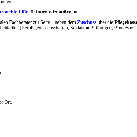
finden.
brauchte Lifte
für
innen
oder
außen
an.
alen Fachberater zur Seite – neben dem
Zuschuss
über die
Pflegekass
ichkeiten (Berufsgenossenschaften, Sozialamt, Stiftungen, Bundesagent
t
or Ort.