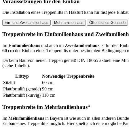
Voraussetzungen für den Einbau
Die Installation eines Treppenlifts in Haßfurt kann für fast jede E
Ein- und Zweifamilienhaus
Mehrfamilienhaus
Öffentliches Gebäude
Treppenbreite im Einfamilienhaus und Zweifamilien
Im
Einfamilienhaus
und auch im
Zweifamilienhaus
ist für den Einb
60 cm
der Einbau eines Treppenlifts unter bestimmten Bedingungen mög
Da beim Bau von neuen Treppen gemäß DIN 18065 aktuell eine Mindestt
(siehe Tabelle).
Lifttyp
Notwendige Treppenbreite
Sitzlift
60 cm
Plattformlift (gerade)
90 cm
Plattformlift (kurvig)
110 cm
Treppenbreite im Mehrfamilienhaus*
Im
Mehrfamilienhaus
in Bayern ist wie auch in allen anderen Bund
Einbau eines Treppenlifts möglich. Hier spielt auch eine mögliche Pa