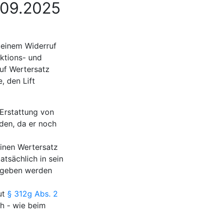
.09.2025
 einem Widerruf
ktions- und
uf Wertersatz
 den Lift
Erstattung von
rden, da er noch
inen Wertersatz
tsächlich in sein
egeben werden
ut
§ 312g Abs. 2
ch - wie beim