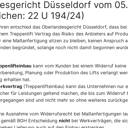
esgericht Düsseldorf vom 05
ichen: 22 U 194/24)
hren entschied das Oberlandesgericht Düsseldorf, dass bei
nem Treppenlift Vertrag das Risiko des Anbieters auf Produ
r eine Maßanfertigung sitzen zu bleiben, keinen Anspruch a
den begründet, solange noch nicht damit begonnen wurde,
ppenlifteinbau
kann vom Kunden bei einem Widerruf keine 
rbereitung, Planung oder Produktion des Lifts verlangt we
g erhalten hat.
rkvertrag
(Treppenlifteinbau) kann das Unternehmen nur e
her für Leistungen geltend machen, die bis zum Widerruf ta
rgegangen sind und nicht mehr so ohne weiteres zurückg
che Ausnahme vom Widerrufsrecht bei Maßanfertigungen la
t gemäß BGH Entscheidung
nicht
bei Werkverträgen, die si
 neben Lieferung auch auf den Einbau erstrecken.