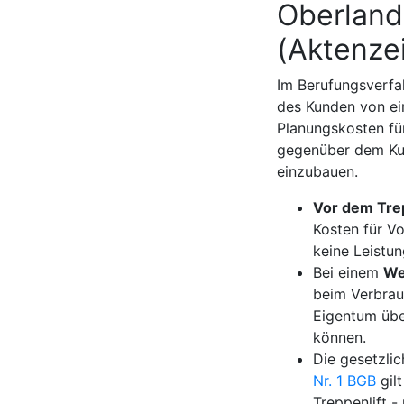
Oberland
(Aktenze
Im Berufungsverfa
des Kunden von ei
Planungskosten fü
gegenüber dem Kun
einzubauen.
Vor dem Tre
Kosten für Vo
keine Leistun
Bei einem
We
beim Verbrauc
Eigentum übe
können.
Die gesetzli
Nr. 1 BGB
gil
Treppenlift -