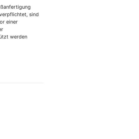
aßanfertigung
erpflichtet, sind
or einer
er
hützt werden