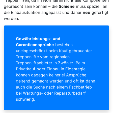
Treppenliften, da im Normalfall nicht alle Komponenten
gebraucht sein können – die
Schiene
muss speziell an
die Einbausituation angepasst und daher
neu
gefertigt
werden.
Gewährleistungs- und
Garantieansprüche
bestehen
uneingeschränkt beim Kauf gebrauchter
Treppenlifte vom regionalen
Treppenliftanbieter in Zwönitz. Beim
Privatkauf oder Einbau in Eigenregie
können dagegen keinerlei Ansprüche
geltend gemacht werden und oft ist dann
auch die Suche nach einem Fachbetrieb
bei Wartungs- oder Reparaturbedarf
schwierig.