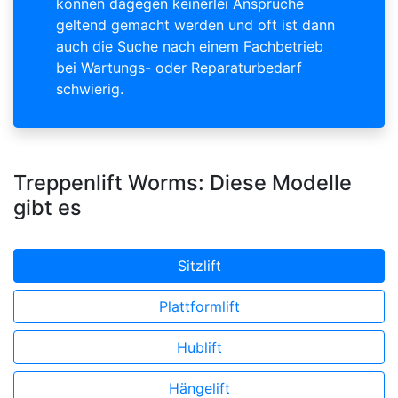
können dagegen keinerlei Ansprüche
geltend gemacht werden und oft ist dann
auch die Suche nach einem Fachbetrieb
bei Wartungs- oder Reparaturbedarf
schwierig.
Treppenlift Worms: Diese Modelle
gibt es
Sitzlift
Plattformlift
Hublift
Hängelift