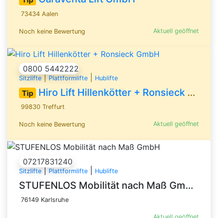
73434 Aalen
Aktuell geöffnet
Noch keine Bewertung
0800 5442222
|
|
Sitzlifte
Plattformlifte
Hublifte
Hiro Lift Hillenkötter + Ronsieck GmbH
Tip
99830 Treffurt
Aktuell geöffnet
Noch keine Bewertung
07217831240
|
|
Sitzlifte
Plattformlifte
Hublifte
STUFENLOS Mobilität nach Maß GmbH
76149 Karlsruhe
Aktuell geöffnet