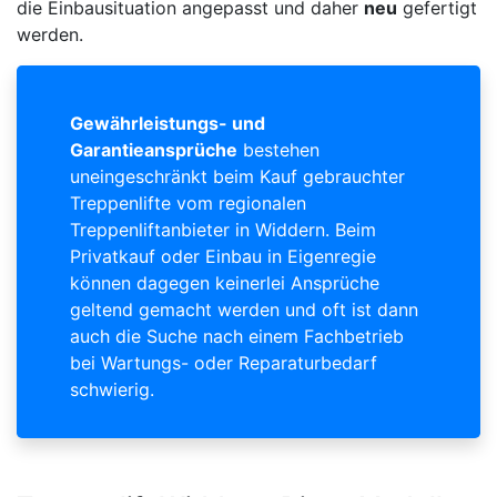
die Einbausituation angepasst und daher
neu
gefertigt
werden.
Gewährleistungs- und
Garantieansprüche
bestehen
uneingeschränkt beim Kauf gebrauchter
Treppenlifte vom regionalen
Treppenliftanbieter in Widdern. Beim
Privatkauf oder Einbau in Eigenregie
können dagegen keinerlei Ansprüche
geltend gemacht werden und oft ist dann
auch die Suche nach einem Fachbetrieb
bei Wartungs- oder Reparaturbedarf
schwierig.