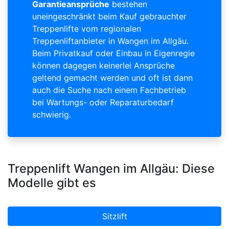
Garantieansprüche
bestehen
uneingeschränkt beim Kauf gebrauchter
Treppenlifte vom regionalen
Treppenliftanbieter in Wangen im Allgäu.
Beim Privatkauf oder Einbau in Eigenregie
können dagegen keinerlei Ansprüche
geltend gemacht werden und oft ist dann
auch die Suche nach einem Fachbetrieb
bei Wartungs- oder Reparaturbedarf
schwierig.
Treppenlift Wangen im Allgäu: Diese
Modelle gibt es
Sitzlift