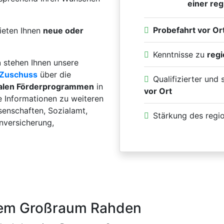
einer reg
Probefahrt vor Or
ieten Ihnen
neue oder
Kenntnisse zu
reg
n
stehen Ihnen unsere
Zuschuss
über die
Qualifizierter und
alen Förderprogrammen
in
vor Ort
e Informationen zu weiteren
enschaften, Sozialamt,
Stärkung des regi
enversicherung,
 dem Großraum Rahden