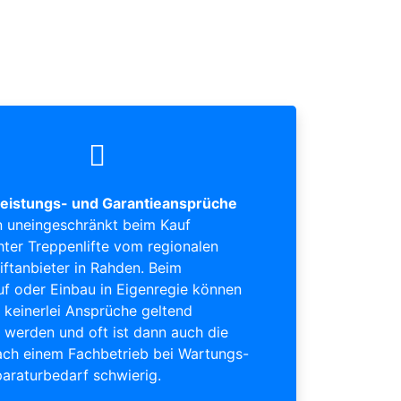
eistungs- und Garantieansprüche
 uneingeschränkt beim Kauf
ter Treppenlifte vom regionalen
iftanbieter in Rahden. Beim
uf oder Einbau in Eigenregie können
keinerlei Ansprüche geltend
werden und oft ist dann auch die
ch einem Fachbetrieb bei Wartungs-
araturbedarf schwierig.