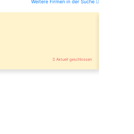
Weitere Firmen in der Suche
08005557
|
Sitzlifte
Platt
Treppenli
32609 Hüllho
Aktuell geschlossen