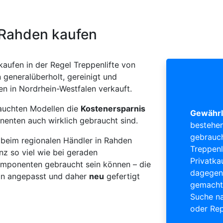
n Rahden kaufen
kaufen in der Regel Treppenlifte von
generalüberholt, gereinigt und
en in Nordrhein-Westfalen verkauft.
rauchten Modellen die
Kostenersparnis
Gewährl
nenten auch wirklich gebraucht sind.
bestehen
gebrauch
beim regionalen Händler in Rahden
Treppenl
nz so viel wie bei geraden
Privatka
 Komponenten gebraucht sein können – die
dagegen 
ion angepasst und daher
neu
gefertigt
gemacht 
Suche na
oder Rep