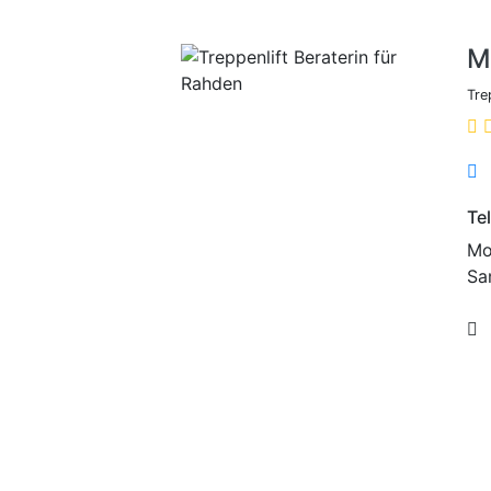
M
Tre
Te
Mo.
Sa