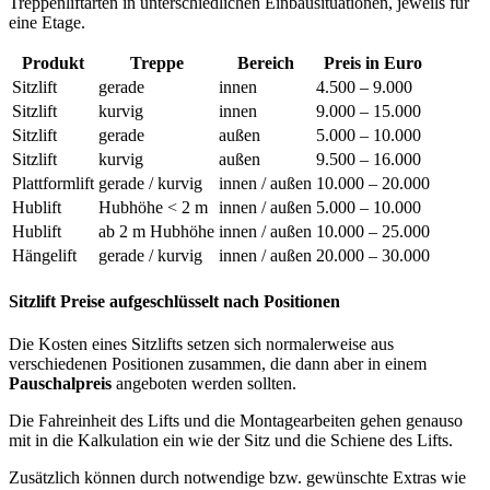
Treppenliftarten in unterschiedlichen Einbausituationen, jeweils für
eine Etage.
Produkt
Treppe
Bereich
Preis in Euro
Sitzlift
gerade
innen
4.500 – 9.000
Sitzlift
kurvig
innen
9.000 – 15.000
Sitzlift
gerade
außen
5.000 – 10.000
Sitzlift
kurvig
außen
9.500 – 16.000
Plattformlift
gerade / kurvig
innen / außen
10.000 – 20.000
Hublift
Hubhöhe < 2 m
innen / außen
5.000 – 10.000
Hublift
ab 2 m Hubhöhe
innen / außen
10.000 – 25.000
Hängelift
gerade / kurvig
innen / außen
20.000 – 30.000
Sitzlift Preise aufgeschlüsselt nach Positionen
Die Kosten eines Sitzlifts setzen sich normalerweise aus
verschiedenen Positionen zusammen, die dann aber in einem
Pauschalpreis
angeboten werden sollten.
Die Fahreinheit des Lifts und die Montagearbeiten gehen genauso
mit in die Kalkulation ein wie der Sitz und die Schiene des Lifts.
Zusätzlich können durch notwendige bzw. gewünschte Extras wie