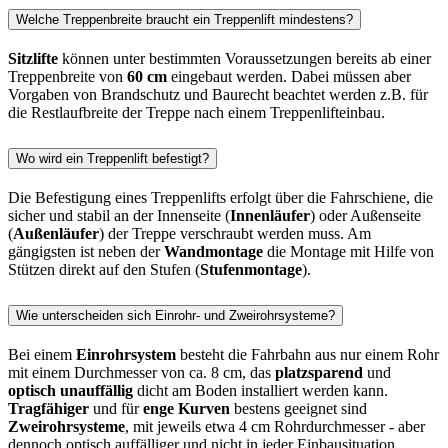
Welche Treppenbreite braucht ein Treppenlift mindestens?
Sitzlifte
können unter bestimmten Voraussetzungen bereits ab einer
Treppenbreite von
60 cm
eingebaut werden. Dabei müssen aber
Vorgaben von Brandschutz und Baurecht beachtet werden z.B. für
die Restlaufbreite der Treppe nach einem Treppenlifteinbau.
Wo wird ein Treppenlift befestigt?
Die Befestigung eines Treppenlifts erfolgt über die Fahrschiene, die
sicher und stabil an der Innenseite (
Innenläufer
) oder Außenseite
(
Außenläufer
) der Treppe verschraubt werden muss. Am
gängigsten ist neben der
Wandmontage
die Montage mit Hilfe von
Stützen direkt auf den Stufen (
Stufenmontage
).
Wie unterscheiden sich Einrohr- und Zweirohrsysteme?
Bei einem
Einrohrsystem
besteht die Fahrbahn aus nur einem Rohr
mit einem Durchmesser von ca. 8 cm, das
platzsparend
und
optisch unauffällig
dicht am Boden installiert werden kann.
Tragfähiger
und für
enge Kurven
bestens geeignet sind
Zweirohrsysteme
, mit jeweils etwa 4 cm Rohrdurchmesser - aber
dennoch optisch auffälliger und nicht in jeder Einbausituation