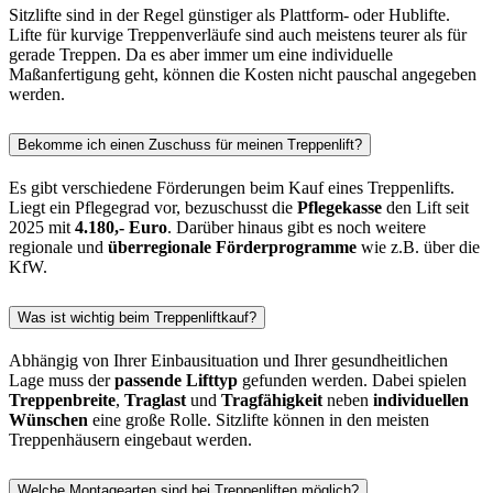
Sitzlifte sind in der Regel günstiger als Plattform- oder Hublifte.
Lifte für kurvige Treppenverläufe sind auch meistens teurer als für
gerade Treppen. Da es aber immer um eine individuelle
Maßanfertigung geht, können die Kosten nicht pauschal angegeben
werden.
Bekomme ich einen Zuschuss für meinen Treppenlift?
Es gibt verschiedene Förderungen beim Kauf eines Treppenlifts.
Liegt ein Pflegegrad vor, bezuschusst die
Pflegekasse
den Lift seit
2025 mit
4.180,- Euro
. Darüber hinaus gibt es noch weitere
regionale und
überregionale Förderprogramme
wie z.B. über die
KfW.
Was ist wichtig beim Treppenliftkauf?
Abhängig von Ihrer Einbausituation und Ihrer gesundheitlichen
Lage muss der
passende Lifttyp
gefunden werden. Dabei spielen
Treppenbreite
,
Traglast
und
Tragfähigkeit
neben
individuellen
Wünschen
eine große Rolle. Sitzlifte können in den meisten
Treppenhäusern eingebaut werden.
Welche Montagearten sind bei Treppenliften möglich?