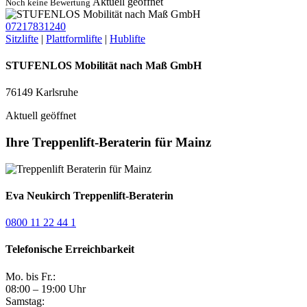
Aktuell geöffnet
Noch keine Bewertung
07217831240
Sitzlifte
|
Plattformlifte
|
Hublifte
STUFENLOS Mobilität nach Maß GmbH
76149 Karlsruhe
Aktuell geöffnet
Ihre Treppenlift-Beraterin für Mainz
Eva Neukirch
Treppenlift-Beraterin
0800 11 22 44 1
Telefonische Erreichbarkeit
Mo. bis Fr.:
08:00 – 19:00 Uhr
Samstag: