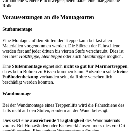
vorhandene weitere Fluchtwege spielen dabei eine maßgebliche
Rolle.
Voraussetzungen an die Montagearten
Stufenmontage
Eine Montage auf den Stufen der Treppe kann bei fast allen
Materialien vorgenommen werden. Die Stützen der Fahrschiene
werden fest auf jeder dritten bis vierten Stufe verschraubt. Dies ist
bei Ihrer
Holztreppe
,
Steintreppe
oder auch
Metalltreppe
möglich.
Eine
Stufenmontage
eignet sich
nicht so gut für Marmortreppen
,
da es beim Bohren zu Rissen kommen kann. Außerdem sollte
keine
Fußbodenheizung
vorhanden sein, da Rohre versehentlich
beschädigt werden könnten.
Wandmontage
Bei der Wandmontage eines Treppenlifts wird die Fahrschiene des
Lifts nicht auf den Stufen, sondern an der Wand befestigt.
Dies setzt eine
ausreichende Tragfähigkeit
des Wandmaterials
voraus. Bei Holzwänden oder Fachwerkhäusern muss dies vor Ort
geprüft werden. Eine weitere Voraussetzung für eine