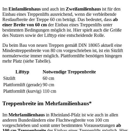
Im
Einfamilienhaus
und auch im
Zweifamilienhaus
ist für den
Einbau eines Treppenlifts ausreichend, wenn die verbleibende
Restlaufbreite der Treppe 60 cm beträgt. Das bedeutet, dass
ab
einer Breite von 60 cm
der Einbau eines Treppenlifts unter
bestimmten Bedingungen möglich ist. Hier spielt auch die Größe
des Nutzers sowie der Lifttyp eine entscheidende Rolle.
Da beim Bau von neuen Treppen gemäß DIN 18065 aktuell eine
Mindesttreppenbreite von 80 cm vorgeschrieben ist, ist ein Sitzlift
normalerweise immer möglich. Plattformlifte benötigen hingegen
mehr Platz (siehe Tabelle).
Lifttyp
Notwendige Treppenbreite
Sitzlift
60 cm
Plattformlift (gerade)
90 cm
Plattformlift (kurvig)
110 cm
Treppenbreite im Mehrfamilienhaus*
Im
Mehrfamilienhaus
in Rheinland-Pfalz ist wie auch in allen
anderen Bundesländern eine Fluchtwegbreite von 100 cm
vorgeschrieben und somit unter bestimmten Voraussetzungen
ab
100 cm Treppenbreite
der Einbau eines Treppenlifts möglich. Hier