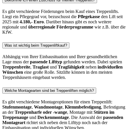
Bekomme ich einen Zuschuss für meinen Treppenlift?
Es gibt verschiedene Förderungen beim Kauf eines Treppenlifts.
Liegt ein Pflegegrad vor, bezuschusst die
Pflegekasse
den Lift seit
2025 mit
4.180,- Euro
. Darüber hinaus gibt es noch weitere
regionale und
überregionale Förderprogramme
wie z.B. über die
KfW.
Was ist wichtig beim Treppenliftkauf?
Abhängig von Ihrer Einbausituation und Ihrer gesundheitlichen
Lage muss der
passende Lifttyp
gefunden werden. Dabei spielen
Treppenbreite
,
Traglast
und
Tragfähigkeit
neben
individuellen
Wünschen
eine große Rolle. Sitzlifte können in den meisten
Treppenhäusern eingebaut werden.
Welche Montagearten sind bei Treppenliften möglich?
Es gibt verschiedene Montageoptionen für einen Treppenlift:
Stufenmontage
,
Wandmontage
,
Klemmbefestigung
, Befestigung
an der
Treppenharfe oder -wange
, Montage mit
Stützen im
Treppenauge
und
Deckenmontage
. Die Auswahl der
passenden
Montageart
richtet sich neben dem Lifttyp noch nach der
Einbausituation und individuellen Wünschen.