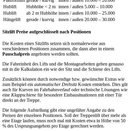
Plattformlift
gerade / kurvig
innen / außen
10.000 – 20.000
Hublift
Hubhöhe < 2 m
innen / außen
5.000 – 10.000
Hublift
ab 2 m Hubhöhe
innen / außen
10.000 – 25.000
Hängelift
gerade / kurvig
innen / außen
20.000 – 30.000
Sitzlift Preise aufgeschlüsselt nach Positionen
Die Kosten eines Sitzlifts setzen sich normalerweise aus
verschiedenen Positionen zusammen, die dann aber in einem
Pauschalpreis
angeboten werden sollten.
Die Fahreinheit des Lifts und die Montagearbeiten gehen genauso
mit in die Kalkulation ein wie der Sitz und die Schiene des Lifts.
Zusätzlich können durch notwendige bzw. gewünschte Extras wie
zum Beispiel ein
automatischer Drehsitz
Kosten entstehen. Dies gilt
auch für Kurven im Fahrbahnverlauf oder technische Lösungen wie
eine
Klappschiene
für besondere Einbausituationen mit einer Tür
direkt an der Treppe.
Die folgende Aufstellung gibt eine ungefähre Angabe zu den
Preisen der einzelnen Positionen. Soll der Treppenlift über mehr als
eine Etage laufen, muss noch mal mit Kosten etwa in Höhe von 50
% des Ursprungsangebots pro Etage gerechnet werden.