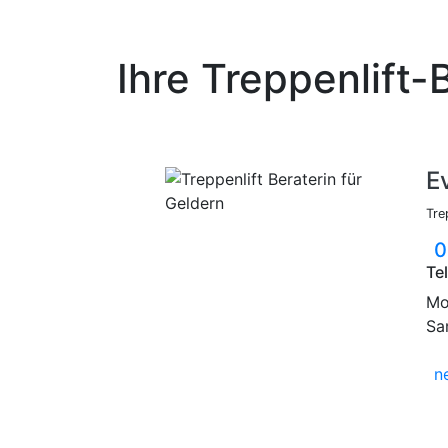
Ihre Treppenlift-
E
Tre
0
Te
Mo.
Sa
n