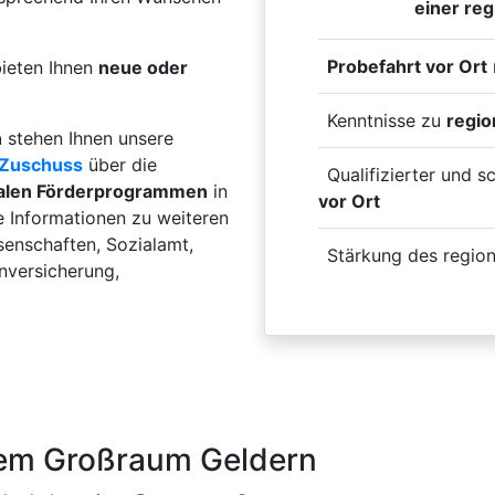
einer reg
Probefahrt vor Ort
bieten Ihnen
neue oder
Kenntnisse zu
regi
n
stehen Ihnen unsere
Zuschuss
über die
Qualifizierter und s
alen Förderprogrammen
in
vor Ort
e Informationen zu weiteren
enschaften, Sozialamt,
Stärkung des regio
enversicherung,
dem Großraum Geldern