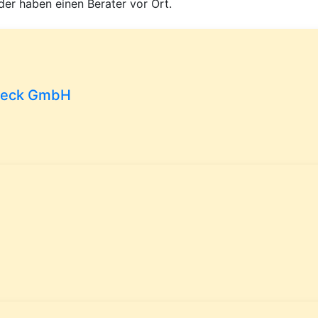
der haben einen Berater vor Ort.
nsieck GmbH