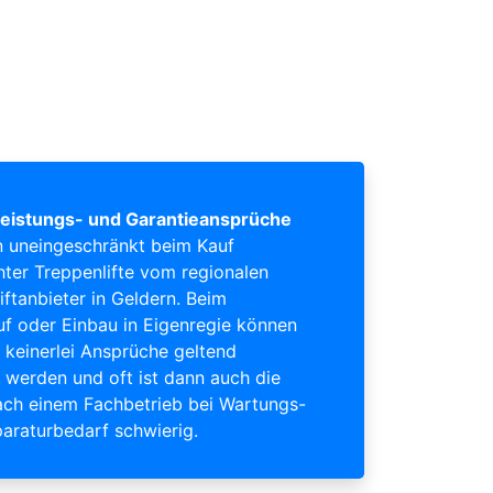
eistungs- und Garantieansprüche
 uneingeschränkt beim Kauf
ter Treppenlifte vom regionalen
iftanbieter in Geldern. Beim
uf oder Einbau in Eigenregie können
keinerlei Ansprüche geltend
werden und oft ist dann auch die
ch einem Fachbetrieb bei Wartungs-
araturbedarf schwierig.