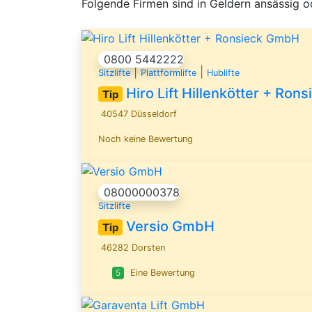
Folgende Firmen sind in Geldern ansässig o
0800 5442222
|
|
Sitzlifte
Plattformlifte
Hublifte
Hiro Lift Hillenkötter + Ro
Tip
40547 Düsseldorf
Noch keine Bewertung
08000000378
Sitzlifte
Versio GmbH
Tip
46282 Dorsten
5
Eine Bewertung