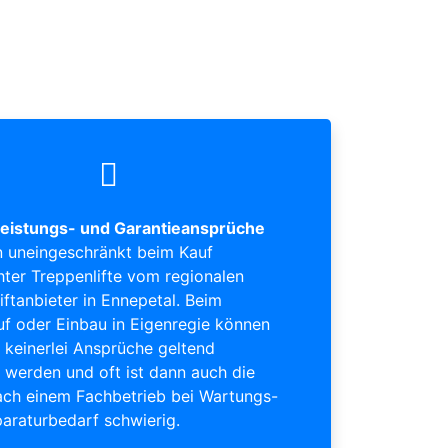
eistungs- und Garantieansprüche
 uneingeschränkt beim Kauf
ter Treppenlifte vom regionalen
iftanbieter in Ennepetal. Beim
uf oder Einbau in Eigenregie können
keinerlei Ansprüche geltend
werden und oft ist dann auch die
ch einem Fachbetrieb bei Wartungs-
araturbedarf schwierig.