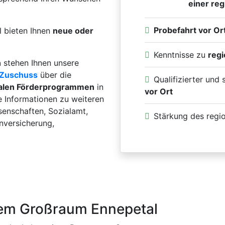
einer reg
Probefahrt vor Or
l bieten Ihnen
neue oder
Kenntnisse zu
reg
n
stehen Ihnen unsere
Zuschuss
über die
Qualifizierter und
alen Förderprogrammen
in
vor Ort
e Informationen zu weiteren
enschaften, Sozialamt,
Stärkung des regi
enversicherung,
dem Großraum Ennepetal