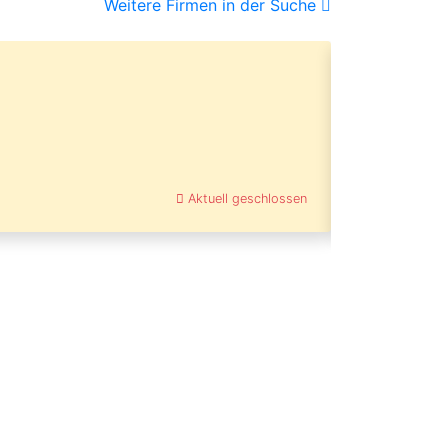
Weitere Firmen in der Suche
0800000
Sitzlifte
Vers
Tip
46282 Dorst
Aktuell geschlossen
5