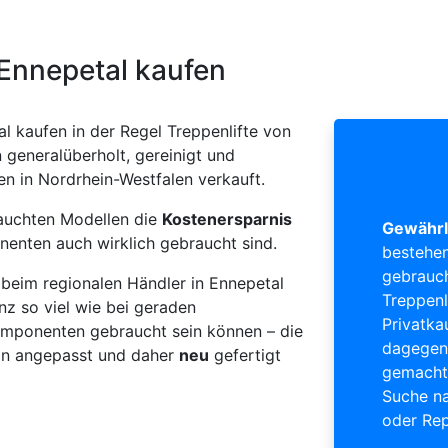
 Ennepetal kaufen
l kaufen in der Regel Treppenlifte von
generalüberholt, gereinigt und
en in Nordrhein-Westfalen verkauft.
rauchten Modellen die
Kostenersparnis
Gewährl
nenten auch wirklich gebraucht sind.
bestehen
gebrauch
beim regionalen Händler in Ennepetal
Treppenl
nz so viel wie bei geraden
Privatka
 Komponenten gebraucht sein können – die
dagegen 
ion angepasst und daher
neu
gefertigt
gemacht 
Suche na
oder Rep