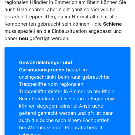
regionalen Händler in Emmerich am Rhein können Sie
auch Geld sparen, aber nicht ganz so viel wie bei
geraden Treppenliften, da im Normalfall nicht alle
Komponenten gebraucht sein können – die
Schiene
muss speziell an die Einbausituation angepasst und
daher
neu
gefertigt werden.
Gewährleistungs- und
Garantieansprüche
bestehen
uneingeschränkt beim Kauf gebrauchter
Treppenlifte vom regionalen
Treppenliftanbieter in Emmerich am Rhein.
Beim Privatkauf oder Einbau in Eigenregie
können dagegen keinerlei Ansprüche
geltend gemacht werden und oft ist dann
auch die Suche nach einem Fachbetrieb
bei Wartungs- oder Reparaturbedarf
schwierig.