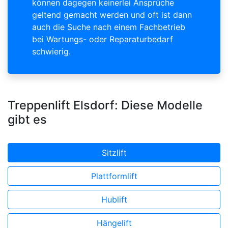
können dagegen keinerlei Ansprüche
geltend gemacht werden und oft ist dann
auch die Suche nach einem Fachbetrieb
bei Wartungs- oder Reparaturbedarf
schwierig.
Treppenlift Elsdorf: Diese Modelle
gibt es
Sitzlift
Plattformlift
Hublift
Hängelift