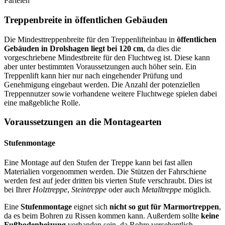
Parteien
Treppenbreite in öffentlichen Gebäuden
Die Mindesttreppenbreite für den Treppenlifteinbau in
öffentlichen
Gebäuden in Drolshagen liegt bei 120 cm
, da dies die
vorgeschriebene Mindestbreite für den Fluchtweg ist. Diese kann
aber unter bestimmten Voraussetzungen auch höher sein. Ein
Treppenlift kann hier nur nach eingehender Prüfung und
Genehmigung eingebaut werden. Die Anzahl der potenziellen
Treppennutzer sowie vorhandene weitere Fluchtwege spielen dabei
eine maßgebliche Rolle.
Voraussetzungen an die Montagearten
Stufenmontage
Eine Montage auf den Stufen der Treppe kann bei fast allen
Materialien vorgenommen werden. Die Stützen der Fahrschiene
werden fest auf jeder dritten bis vierten Stufe verschraubt. Dies ist
bei Ihrer
Holztreppe
,
Steintreppe
oder auch
Metalltreppe
möglich.
Eine
Stufenmontage
eignet sich
nicht so gut für Marmortreppen
,
da es beim Bohren zu Rissen kommen kann. Außerdem sollte
keine
Fußbodenheizung
vorhanden sein, da Rohre versehentlich