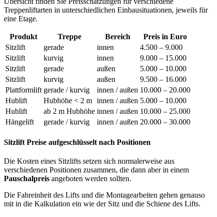
Übersicht finden Sie Preisschätzungen für verschiedene
Treppenliftarten in unterschiedlichen Einbausituationen, jeweils für
eine Etage.
Produkt
Treppe
Bereich
Preis in Euro
Sitzlift
gerade
innen
4.500 – 9.000
Sitzlift
kurvig
innen
9.000 – 15.000
Sitzlift
gerade
außen
5.000 – 10.000
Sitzlift
kurvig
außen
9.500 – 16.000
Plattformlift
gerade / kurvig
innen / außen
10.000 – 20.000
Hublift
Hubhöhe < 2 m
innen / außen
5.000 – 10.000
Hublift
ab 2 m Hubhöhe
innen / außen
10.000 – 25.000
Hängelift
gerade / kurvig
innen / außen
20.000 – 30.000
Sitzlift Preise aufgeschlüsselt nach Positionen
Die Kosten eines Sitzlifts setzen sich normalerweise aus
verschiedenen Positionen zusammen, die dann aber in einem
Pauschalpreis
angeboten werden sollten.
Die Fahreinheit des Lifts und die Montagearbeiten gehen genauso
mit in die Kalkulation ein wie der Sitz und die Schiene des Lifts.