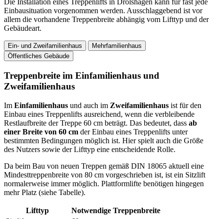
Die Installation eines Treppenlifts in Drolshagen kann für fast jede
Einbausituation vorgenommen werden. Ausschlaggebend ist vor
allem die vorhandene Treppenbreite abhängig vom Lifttyp und der
Gebäudeart.
Ein- und Zweifamilienhaus
Mehrfamilienhaus
Öffentliches Gebäude
Treppenbreite im Einfamilienhaus und
Zweifamilienhaus
Im
Einfamilienhaus
und auch im
Zweifamilienhaus
ist für den
Einbau eines Treppenlifts ausreichend, wenn die verbleibende
Restlaufbreite der Treppe 60 cm beträgt. Das bedeutet, dass
ab
einer Breite von 60 cm
der Einbau eines Treppenlifts unter
bestimmten Bedingungen möglich ist. Hier spielt auch die Größe
des Nutzers sowie der Lifttyp eine entscheidende Rolle.
Da beim Bau von neuen Treppen gemäß DIN 18065 aktuell eine
Mindesttreppenbreite von 80 cm vorgeschrieben ist, ist ein Sitzlift
normalerweise immer möglich. Plattformlifte benötigen hingegen
mehr Platz (siehe Tabelle).
Lifttyp
Notwendige Treppenbreite