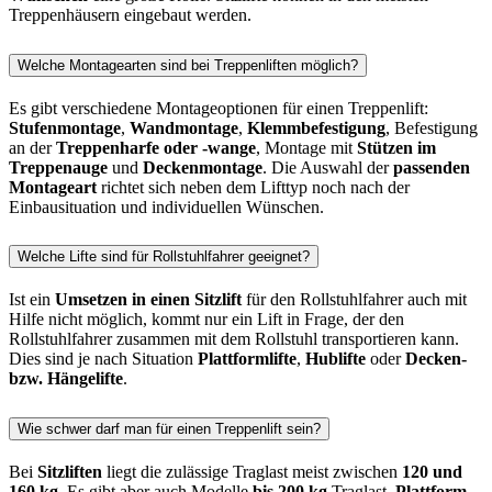
Treppenhäusern eingebaut werden.
Welche Montagearten sind bei Treppenliften möglich?
Es gibt verschiedene Montageoptionen für einen Treppenlift:
Stufenmontage
,
Wandmontage
,
Klemmbefestigung
, Befestigung
an der
Treppenharfe oder -wange
, Montage mit
Stützen im
Treppenauge
und
Deckenmontage
. Die Auswahl der
passenden
Montageart
richtet sich neben dem Lifttyp noch nach der
Einbausituation und individuellen Wünschen.
Welche Lifte sind für Rollstuhlfahrer geeignet?
Ist ein
Umsetzen in einen Sitzlift
für den Rollstuhlfahrer auch mit
Hilfe nicht möglich, kommt nur ein Lift in Frage, der den
Rollstuhlfahrer zusammen mit dem Rollstuhl transportieren kann.
Dies sind je nach Situation
Plattformlifte
,
Hublifte
oder
Decken-
bzw. Hängelifte
.
Wie schwer darf man für einen Treppenlift sein?
Bei
Sitzliften
liegt die zulässige Traglast meist zwischen
120 und
160 kg
. Es gibt aber auch Modelle
bis 200 kg
Traglast.
Plattform-