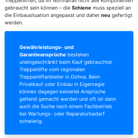
Treppenliften, da im Normalfall nicht alle Komponenten
gebraucht sein können – die
Schiene
muss speziell an
die Einbausituation angepasst und daher
neu
gefertigt
werden.
Gewährleistungs- und
Garantieansprüche
bestehen
uneingeschränkt beim Kauf gebrauchter
Treppenlifte vom regionalen
Treppenliftanbieter in Dohna. Beim
Privatkauf oder Einbau in Eigenregie
können dagegen keinerlei Ansprüche
geltend gemacht werden und oft ist dann
auch die Suche nach einem Fachbetrieb
bei Wartungs- oder Reparaturbedarf
schwierig.