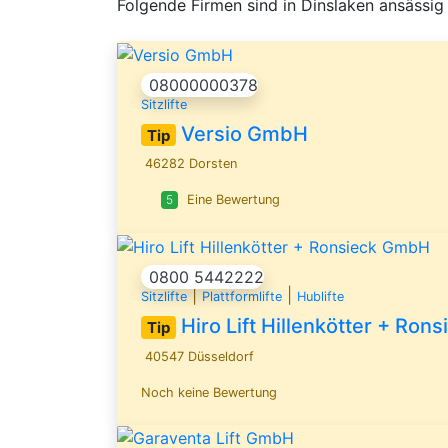
Folgende Firmen sind in Dinslaken ansässig
08000000378
Sitzlifte
Versio GmbH
Tip
46282 Dorsten
5
Eine Bewertung
0800 5442222
|
|
Sitzlifte
Plattformlifte
Hublifte
Hiro Lift Hillenkötter + Ro
Tip
40547 Düsseldorf
Noch keine Bewertung