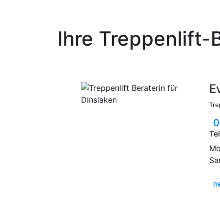
Ihre Treppenlift-
E
Tre
0
Te
Mo.
Sa
n