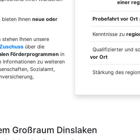
einer reg
Probefahrt vor Ort
n bieten Ihnen
neue oder
Kenntnisse zu
regi
n
stehen Ihnen unsere
Zuschuss
über die
Qualifizierter und s
alen Förderprogrammen
in
vor Ort
e Informationen zu weiteren
enschaften, Sozialamt,
Stärkung des regio
enversicherung,
dem Großraum Dinslaken