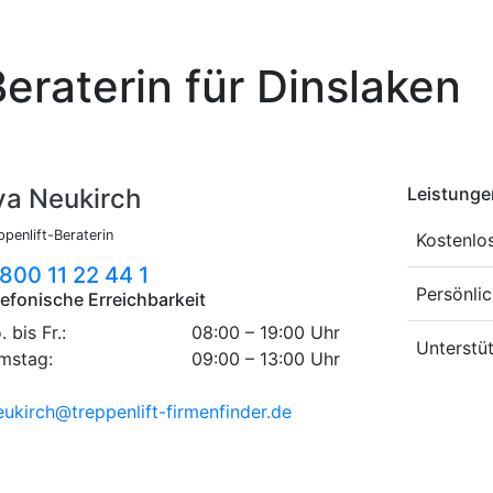
Beraterin für Dinslaken
va Neukirch
Leistunge
ppenlift-Beraterin
Kostenlo
800 11 22 44 1
Persönlic
lefonische Erreichbarkeit
 bis Fr.:
08:00 – 19:00 Uhr
Unterstü
mstag:
09:00 – 13:00 Uhr
eukirch@treppenlift-firmenfinder.de