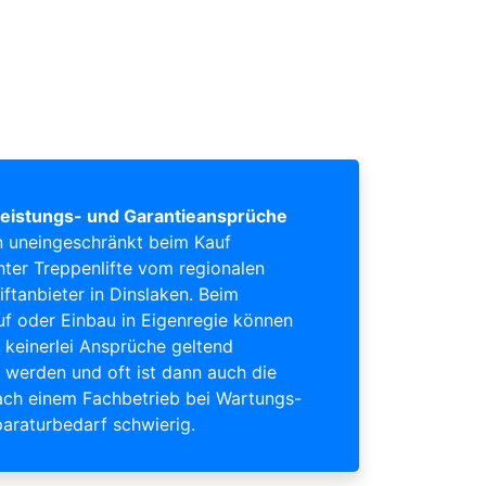
eistungs- und Garantieansprüche
 uneingeschränkt beim Kauf
ter Treppenlifte vom regionalen
iftanbieter in Dinslaken. Beim
uf oder Einbau in Eigenregie können
keinerlei Ansprüche geltend
werden und oft ist dann auch die
ch einem Fachbetrieb bei Wartungs-
araturbedarf schwierig.