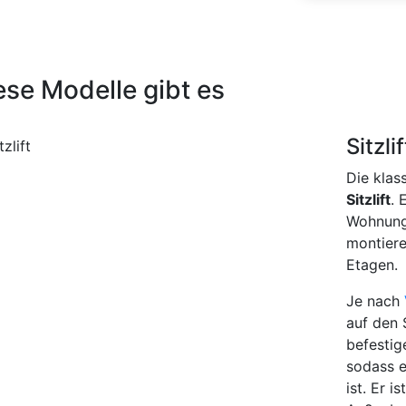
ese Modelle gibt es
Sitzlif
Die klas
Sitzlift
. 
Wohnung 
montiere
Etagen.
Je nach
auf den 
befestig
sodass e
ist. Er i