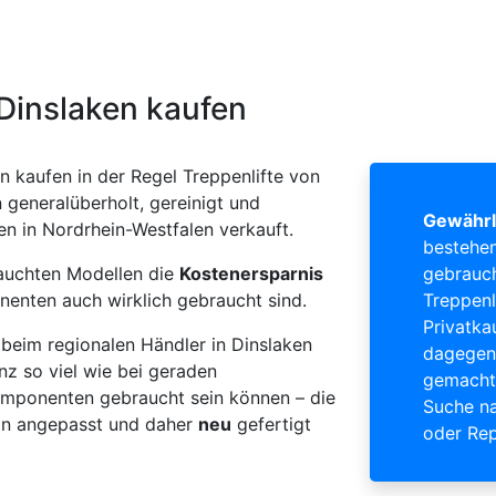
 Dinslaken kaufen
n kaufen in der Regel Treppenlifte von
generalüberholt, gereinigt und
Gewährl
en in Nordrhein-Westfalen verkauft.
bestehen
rauchten Modellen die
Kostenersparnis
gebrauch
nenten auch wirklich gebraucht sind.
Treppenl
Privatka
beim regionalen Händler in Dinslaken
dagegen 
nz so viel wie bei geraden
gemacht 
 Komponenten gebraucht sein können – die
Suche na
ion angepasst und daher
neu
gefertigt
oder Rep