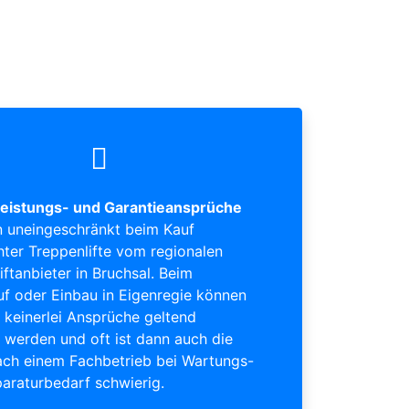
eistungs- und Garantieansprüche
 uneingeschränkt beim Kauf
ter Treppenlifte vom regionalen
iftanbieter in Bruchsal. Beim
uf oder Einbau in Eigenregie können
keinerlei Ansprüche geltend
werden und oft ist dann auch die
ch einem Fachbetrieb bei Wartungs-
araturbedarf schwierig.