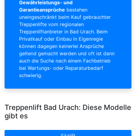
Gewährleistungs- und
Garantieansprüche
bestehen
uneingeschränkt beim Kauf gebrauchter
Treppenlifte vom regionalen
Treppenliftanbieter in Bad Urach. Beim
Privatkauf oder Einbau in Eigenregie
können dagegen keinerlei Ansprüche
geltend gemacht werden und oft ist dann
auch die Suche nach einem Fachbetrieb
bei Wartungs- oder Reparaturbedarf
schwierig.
Treppenlift Bad Urach: Diese Modelle
gibt es
Sitzlift