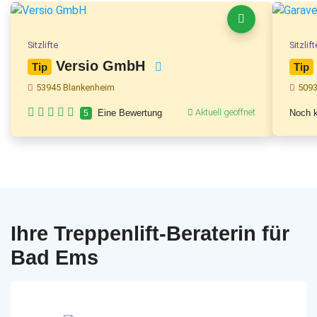
Sitzlifte
Sitzlift
Versio GmbH
Tip
Tip
53945 Blankenheim
5093
Aktuell geöffnet
Eine Bewertung
Noch k
5
Ihre Treppenlift-Beraterin für
Bad Ems