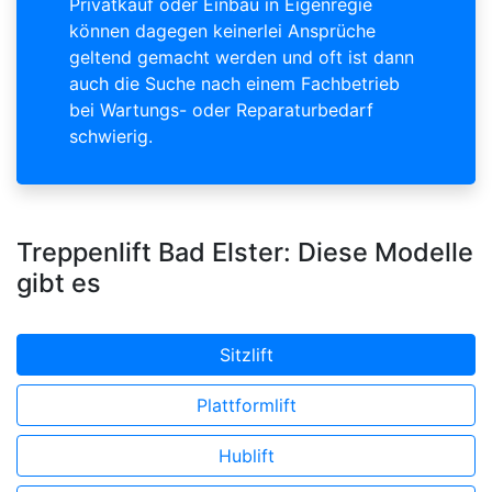
Privatkauf oder Einbau in Eigenregie
können dagegen keinerlei Ansprüche
geltend gemacht werden und oft ist dann
auch die Suche nach einem Fachbetrieb
bei Wartungs- oder Reparaturbedarf
schwierig.
Treppenlift Bad Elster: Diese Modelle
gibt es
Sitzlift
Plattformlift
Hublift