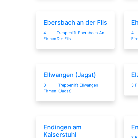
Ebersbach an der Fils
Eh
4
Treppenlift Ebersbach An
4
Firmen
Der Fils
Fir
Ellwangen (Jagst)
El
3
Treppenlift Ellwangen
3 F
Firmen
(Jagst)
Endingen am
E
Kaiserstuhl
3 F