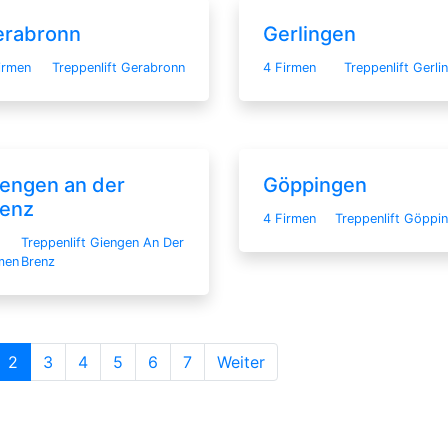
erabronn
Gerlingen
irmen
Treppenlift Gerabronn
4 Firmen
Treppenlift Gerli
engen an der
Göppingen
renz
4 Firmen
Treppenlift Göppi
Treppenlift Giengen An Der
men
Brenz
2
3
4
5
6
7
Weiter