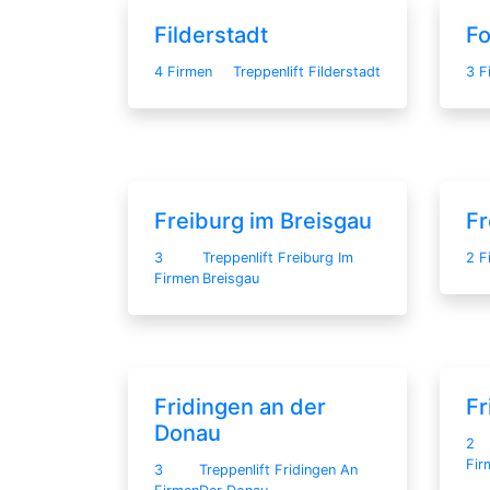
Filderstadt
Fo
4 Firmen
Treppenlift Filderstadt
3 F
Freiburg im Breisgau
F
3
Treppenlift Freiburg Im
2 F
Firmen
Breisgau
Fridingen an der
Fr
Donau
2
Fir
3
Treppenlift Fridingen An