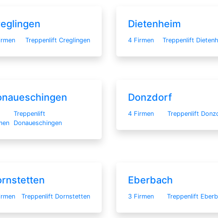
eglingen
Dietenheim
irmen
Treppenlift Creglingen
4 Firmen
Treppenlift Dieten
onaueschingen
Donzdorf
Treppenlift
4 Firmen
Treppenlift Donz
men
Donaueschingen
rnstetten
Eberbach
irmen
Treppenlift Dornstetten
3 Firmen
Treppenlift Eber