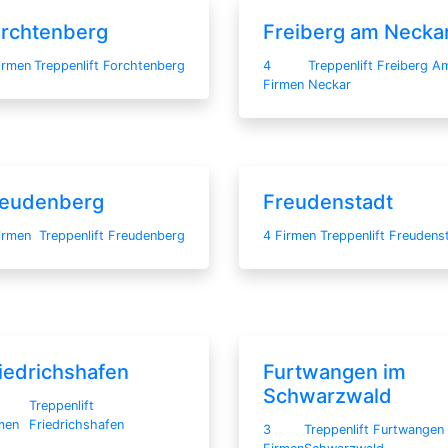
rchtenberg
Freiberg am Necka
irmen
Treppenlift Forchtenberg
4
Treppenlift Freiberg A
Firmen
Neckar
reudenberg
Freudenstadt
irmen
Treppenlift Freudenberg
4 Firmen
Treppenlift Freudens
iedrichshafen
Furtwangen im
Schwarzwald
Treppenlift
men
Friedrichshafen
3
Treppenlift Furtwangen