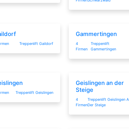
Firmen
Schwarzwald
ildorf
Gammertingen
irmen
Treppenlift Gaildorf
4
Treppenlift
Firmen
Gammertingen
islingen
Geislingen an der
Steige
irmen
Treppenlift Geislingen
4
Treppenlift Geislingen 
Firmen
Der Steige